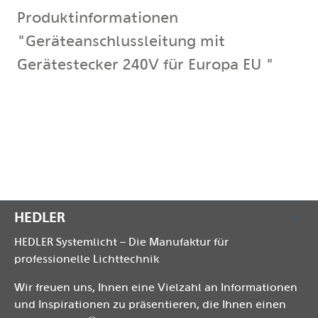
Produktinformationen
"Geräteanschlussleitung mit
Gerätestecker 240V für Europa EU "
Geräteanschlussleitung mit Schuko-Zentralstecker
und gewinkeltem Kaltgerätestecker, 240V, für
Europa.Länge: 3,50 m. VDE + CE geprüft.
HEDLER
HEDLER Systemlicht – Die Manufaktur für
professionelle Lichttechnik
Wir freuen uns, Ihnen eine Vielzahl an Informationen
und Inspirationen zu präsentieren, die Ihnen einen