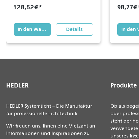
128,52 €*
98,77 €
In den Warenkorb
Details
In den
HEDLER
Produkte
HEDLER Systemlicht – Die Manufaktur
Ob als bege
für professionelle Lichttechnik
oder profess
steht der h
Wir freuen uns, Ihnen eine Vielzahl an
verwendete 
Informationen und Inspirationen zu
unseres Inte