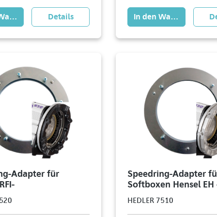
 Warenkorb
Details
In den Warenkorb
De
ng-Adapter für
Speedring-Adapter fü
RFI-
Softboxen Hensel EH 
520
HEDLER 7510