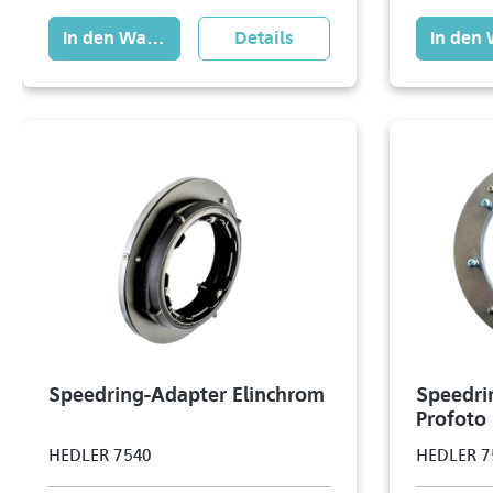
In den Warenkorb
Details
In den
Speedring-Adapter Elinchrom
Speedri
Profoto 
HEDLER 7540
HEDLER 7