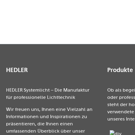
Hintergrundstoffen und -kartons einsetzen.
Die Lieferung erfolgt ohne weiteres Zubehör.
HEDLER
Produkte
HEDLER Systemlicht – Die Manufaktur
Ob als bege
für professionelle Lichttechnik
oder profess
steht der h
Wir freuen uns, Ihnen eine Vielzahl an
verwendete 
Informationen und Inspirationen zu
unseres Inte
präsentieren, die Ihnen einen
umfassenden Überblick über unser