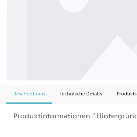
Beschreibung
Technische Details
Produkts
Produktinformationen "Hintergrun
180-280-380 cm Ø 31 mm Die Hintergrundstange des HED
Länge ca. 3,10m, Durchmesser 28mm. Schnell zusammen