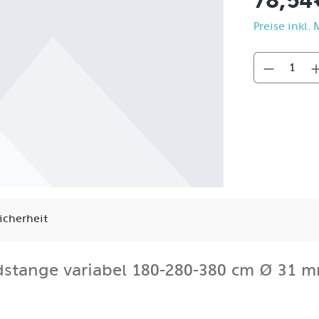
78,54
Preise inkl.
icherheit
dstange variabel 180-280-380 cm Ø 31 
LER Pro Backdrop Set nun auch einzeln - für alle, die sch
gesteckt und auf Stative mit Standard 5/8" Bolzenaufnahme