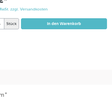
 €*
 MwSt. zzgl. Versandkosten
In den Warenkorb
Stück
mm"
on genügend Stative ihr eigen nennen. Die Daten:
 montiert, läßt sie sich gut mit geeigneten