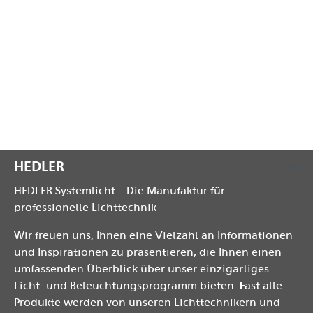
verdeckt liegenden Reissverschlusses und des
hochbelastbaren, wasserabweisenden
Aussenmaterials ideal für den Transport und die
Lagerung der Hedler Leuchten und Zubehör
geeignet.
HEDLER
HEDLER Systemlicht – Die Manufaktur für
professionelle Lichttechnik
Wir freuen uns, Ihnen eine Vielzahl an Informationen
und Inspirationen zu präsentieren, die Ihnen einen
umfassenden Überblick über unser einzigartiges
Licht- und Beleuchtungsprogramm bieten. Fast alle
Produkte werden von unseren Lichttechnikern und