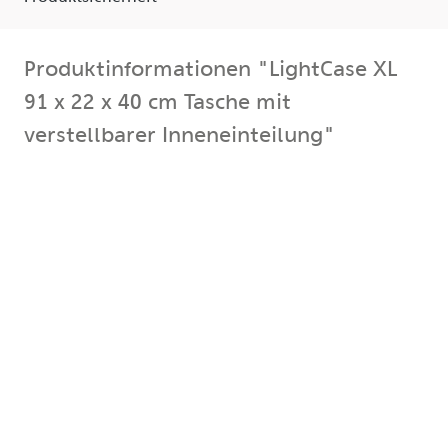
Produktinformationen "LightCase XL
91 x 22 x 40 cm Tasche mit
verstellbarer Inneneinteilung"
Tasche mit verstellbarer Inneneinteilung Das HEDLER
LightCase XL ist eine große Leuchtentasche für bis
zu 5 Leuchten aus der Hs-, H-, HF-, DX-, DF-, F- oder
LED-Reihe oder bis zu 6 Leuchten aus der C-Reihe (die
Angaben gelten ohne weiteres Zubehör oder
Reflektoren). Durch einen 3 Seiten umlaufenden
Reissverschlusses für den Deckel ist der Inhalt nach
dem Öffnen sehr leicht zugänglich. Der stabile
Tragegriff gestattet den bequemen Transport auch
über längere Strecken.
Es besitzt eine variable Innenteilung und ist auf
Grund einer stossabsorbierenden Polsterung, des