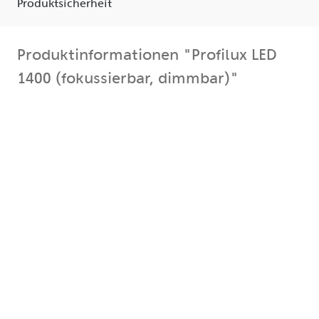
Produktsicherheit
Produktinformationen "Profilux LED
1400 (fokussierbar, dimmbar)"
(fokussierbar, dimmbar) Der neue Serienstar aus der
Profilux-Reihe
Tageslichtleuchte mit 5600K (+/- 100K) und einem
CRI>95
Lichtleistung bis zu 1400 W (verglichen mit einer
Standard-Halogenleuchte)
Stromaufnahme 185 W
entspricht 138 Lumen pro W
bis zu 244.000 lux
flickerfrei
stufenlose Anpassung von Spot- bis Flutlicht