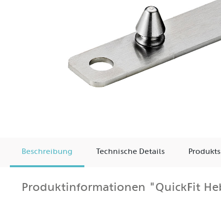
Beschreibung
Technische Details
Produkts
Produktinformationen "QuickFit Heb
Der QuickFit-Hebel wird mit einem Rastkegel geliefert
Siehe PDF-Montageanleitung.